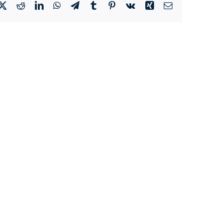
cebook
Twitter
Reddit
LinkedIn
WhatsApp
Telegram
Tumblr
Pinterest
Vk
Xing
Correo
electrónico