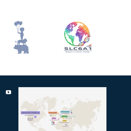
Meesterbrein.info
Slc6a1-Spain.org