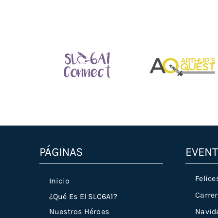
Slc6a1connect.org
Arthursquest.org
PÁGINAS
EVEN
Felice
Inicio
Carrer
¿Qué Es El SLC6A1?
Navid
Nuestros Héroes