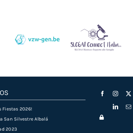
Vzw-Gen.be
Slc6a1connectitalia.it
TOS
s Fiestas 2026!
a San Silvestre Albalá
ad 2023