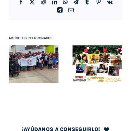
Facebook
Twitter
Reddit
LinkedIn
WhatsApp
Telegram
Tumblr
Pinterest
Vk
Xing
Correo
electrónico
ARTÍCULOS RELACIONADOS
PRESENTACI
NAVIDAD
LIBRO DE
2023
ANITA
AMORE
¡AYÚDANOS A CONSEGUIRLO!