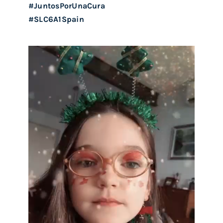
#JuntosPorUnaCura
#SLC6A1Spain