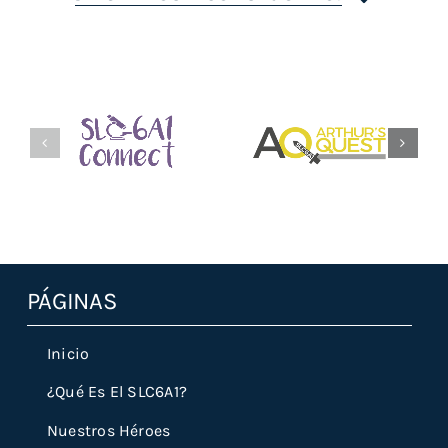
Slc6a1connect.org
Arthursquest.org
PÁGINAS
Inicio
¿Qué Es El SLC6A1?
Nuestros Héroes