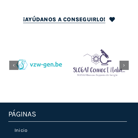
¡AYÚDANOS A CONSEGUIRLO!
Vzw-Gen.be
Slc6a1connectitalia.it
PÁGINAS
Inicio