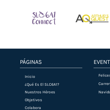
Slc6a1connect.org
Arthursquest.org
PÁGINAS
EVEN
Felice
Inicio
Carrer
¿Qué Es El SLC6A1?
Navid
Nuestros Héroes
Objetivos
Colabora