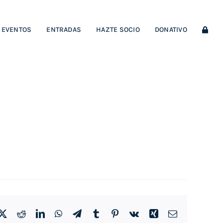
EVENTOS
ENTRADAS
HAZTE SOCIO
DONATIVO
cebook
Twitter
Reddit
LinkedIn
WhatsApp
Telegram
Tumblr
Pinterest
Vk
Xing
Correo
electrónico