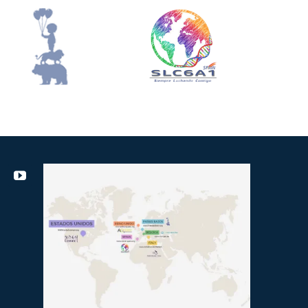
Meesterbrein.info
Slc6a1-Spain.org