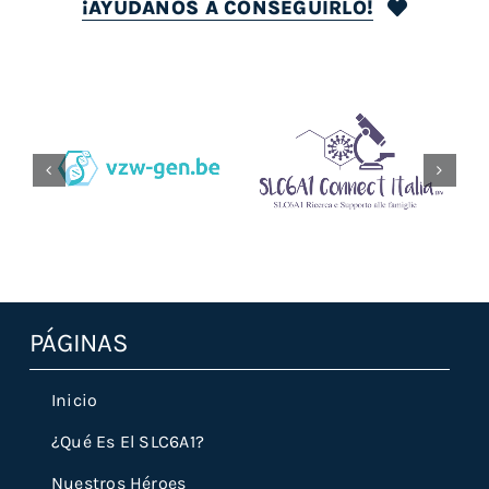
¡AYÚDANOS A CONSEGUIRLO!
Vzw-Gen.be
Slc6a1connectitalia.it
PÁGINAS
Inicio
¿Qué Es El SLC6A1?
Nuestros Héroes